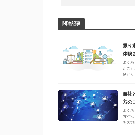
関連記事
振り
体験
よくあ
たこと
例とか
自社
方の
よくあ
方や活
を客観