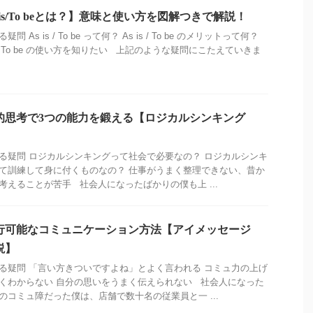
 is/To beとは？】意味と使い方を図解つきで解説！
疑問 As is / To be って何？ As is / To be のメリットって何？
is / To be の使い方を知りたい 上記のような疑問にこたえていきま
.
的思考で3つの能力を鍛える【ロジカルシンキング
】
る疑問 ロジカルシンキングって社会で必要なの？ ロジカルシンキ
て訓練して身に付くものなの？ 仕事がうまく整理できない、昔か
考えることが苦手 社会人になったばかりの僕も上 ...
行可能なコミュニケーション方法【アイメッセージ
説】
る疑問 「言い方きついですよね」とよく言われる コミュ力の上げ
くわからない 自分の思いをうまく伝えられない 社会人になった
のコミュ障だった僕は、店舗で数十名の従業員と一 ...