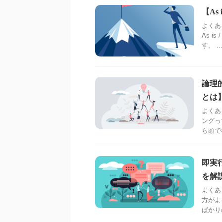
【As
よくある
As 
す。 ..
論理
とは
よくあ
ングっ
ら頭で
即実
を解
よくあ
方がよ
ばかり