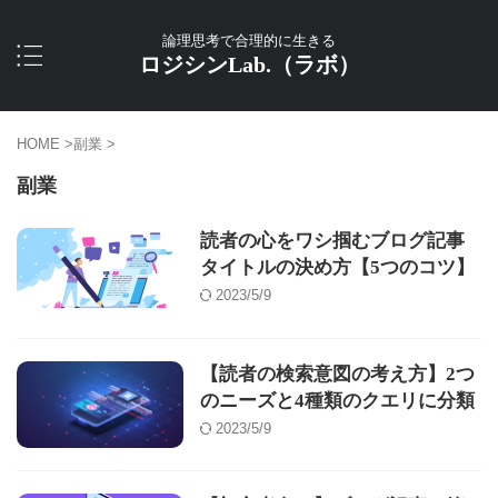
論理思考で合理的に生きる
ロジシンLab.（ラボ）
HOME
>
副業
>
副業
読者の心をワシ掴むブログ記事
タイトルの決め方【5つのコツ】
2023/5/9
【読者の検索意図の考え方】2つ
のニーズと4種類のクエリに分類
2023/5/9