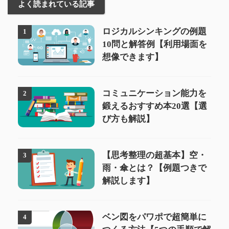
よく読まれている記事
ロジカルシンキングの例題
1
10問と解答例【利用場面を
想像できます】
コミュニケーション能力を
2
鍛えるおすすめ本20選【選
び方も解説】
【思考整理の超基本】空・
3
雨・傘とは？【例題つきで
解説します】
ベン図をパワポで超簡単に
4