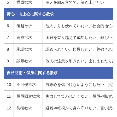
5
構成欲求
モノを組み立てて、築き上げたい
野心・向上心に関する欲求
6
優越欲求
他人よりも優れていたい、社会的地位を
7
達成欲求
困難を乗り越えて成功したい、難しいこ
8
承認欲求
認められたい、自慢したい、尊敬された
9
顕示欲求
他人の注意を引きたい、楽しませたり感
自己防衛・保身に関する欲求
10
不可侵欲求
自尊心を傷つけないようにしたい、批判
11
屈辱回避欲求
失敗して笑われたくない、屈辱や恥ずか
12
防衛欲求
避難や軽視から身を守りたい、言い訳を