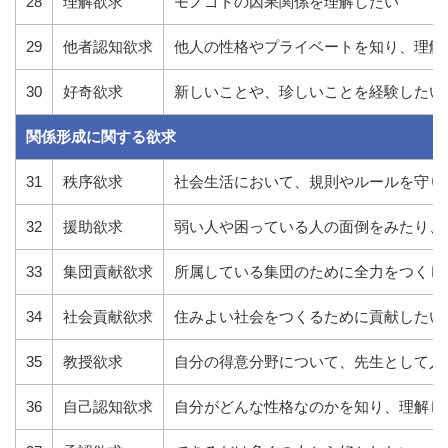
28
理解欲求
モノゴトの因果関係を理解したい
29
他者認知欲求
他人の性格やプライベートを知り、理解
30
好奇欲求
新しいことや、珍しいことを経験したい
関係形成に関する欲求
31
秩序欲求
社会生活において、規則やルールを守り
32
援助欲求
弱い人や困っている人の面倒をみたり、
33
集団貢献欲求
所属している集団のために全力をつくし
34
社会貢献欲求
住みよい社会をつくるために貢献したい
35
教授欲求
自分の得意分野について、先生として人
36
自己認知欲求
自分がどんな性格なのかを知り、理解し