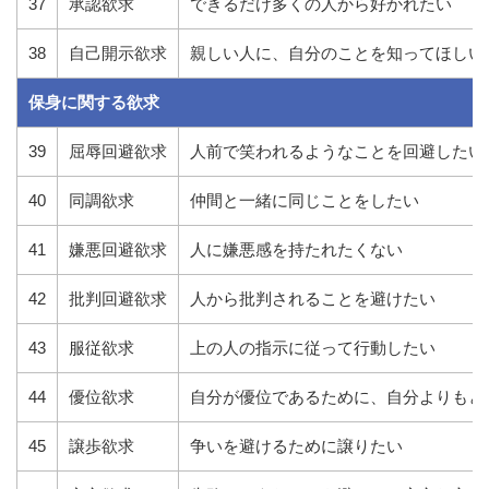
37
承認欲求
できるだけ多くの人から好かれたい
38
自己開示欲求
親しい人に、自分のことを知ってほしい
保身に関する欲求
39
屈辱回避欲求
人前で笑われるようなことを回避したい
40
同調欲求
仲間と一緒に同じことをしたい
41
嫌悪回避欲求
人に嫌悪感を持たれたくない
42
批判回避欲求
人から批判されることを避けたい
43
服従欲求
上の人の指示に従って行動したい
44
優位欲求
自分が優位であるために、自分よりもと
45
譲歩欲求
争いを避けるために譲りたい