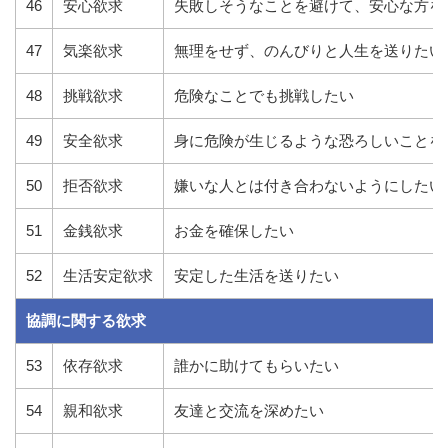
46
安心欲求
失敗しそうなことを避けて、安心な方を
47
気楽欲求
無理をせず、のんびりと人生を送りたい
48
挑戦欲求
危険なことでも挑戦したい
49
安全欲求
身に危険が生じるような恐ろしいことを
50
拒否欲求
嫌いな人とは付き合わないようにしたい
51
金銭欲求
お金を確保したい
52
生活安定欲求
安定した生活を送りたい
協調に関する欲求
53
依存欲求
誰かに助けてもらいたい
54
親和欲求
友達と交流を深めたい