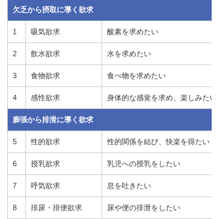
欠乏から摂取に導く欲求
1
吸気欲求
酸素を求めたい
2
飲水欲求
水を求めたい
3
食物欲求
食べ物を求めたい
4
感性欲求
身体的な感覚を求め、楽しみたい
膨張から排泄に導く欲求
5
性的欲求
性的関係を結び、快楽を得たい
6
授乳欲求
乳児への授乳をしたい
7
呼気欲求
息を吐きたい
8
排尿・排便欲求
尿や便の排泄をしたい