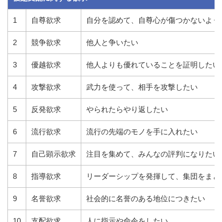
1
自尊欲求
自分を認めて、自尊心が傷つかないよう
2
競争欲求
他人と争いたい
3
優越欲求
他人よりも優れていることを証明したい
4
攻撃欲求
武力を使って、相手を攻撃したい
5
反発欲求
やられたらやり返したい
6
流行欲求
流行の先端のモノを手に入れたい
7
自己顕示欲求
注目を集めて、みんなの評判になりたい
8
指導欲求
リーダーシップを発揮して、集団をまと
9
名誉欲求
社会的に名誉のある地位につきたい
10
支配欲求
人に指示や命令をしたい