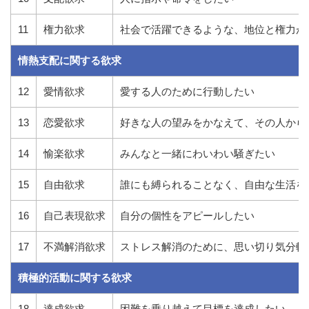
11
権力欲求
社会で活躍できるような、地位と権力が
情熱支配に関する欲求
12
愛情欲求
愛する人のために行動したい
13
恋愛欲求
好きな人の望みをかなえて、その人から
14
愉楽欲求
みんなと一緒にわいわい騒ぎたい
15
自由欲求
誰にも縛られることなく、自由な生活を
16
自己表現欲求
自分の個性をアピールしたい
17
不満解消欲求
ストレス解消のために、思い切り気分転
積極的活動に関する欲求
18
達成欲求
困難を乗り越えて目標を達成したい