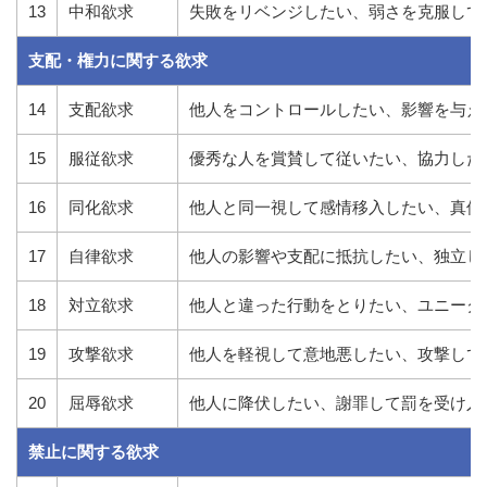
13
中和欲求
失敗をリベンジしたい、弱さを克服して
支配・権力に関する欲求
14
支配欲求
他人をコントロールしたい、影響を与え
15
服従欲求
優秀な人を賞賛して従いたい、協力した
16
同化欲求
他人と同一視して感情移入したい、真似
17
自律欲求
他人の影響や支配に抵抗したい、独立し
18
対立欲求
他人と違った行動をとりたい、ユニーク
19
攻撃欲求
他人を軽視して意地悪したい、攻撃して
20
屈辱欲求
他人に降伏したい、謝罪して罰を受け入
禁止に関する欲求