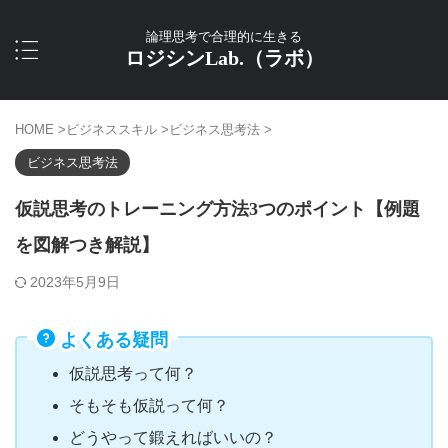
論理思考で合理的に生きる
ロジシンLab.（ラボ）
HOME
>
ビジネススキル
>
ビジネス思考法
>
ビジネス思考法
仮説思考のトレーニング方法3つのポイント【例題
を図解つき解説】
2023年5月9日
よくある疑問
仮説思考って何？
そもそも仮説って何？
どうやって鍛えればいいの？