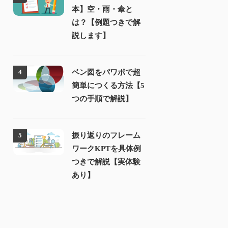
本】空・雨・傘と
は？【例題つきで解
説します】
ベン図をパワポで超
4
簡単につくる方法【5
つの手順で解説】
振り返りのフレーム
5
ワークKPTを具体例
つきで解説【実体験
あり】