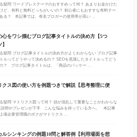
る疑問 ワードプレステーマのおすすめって何？ あまりお金かけた
けど、有料と無料どっちがいいの？ 初心者にもおすすな有料テー
ある？ 本記事では、有名ブロガーの使用率が高い ...
の心をワシ掴むブログ記事タイトルの決め方【5つ
ツ】
る疑問 ブログ記事タイトルの決め方がよくわからない ブログ記事
トルってどうやって決めるの？ SEOを意識したタイトルってどう
の？ ブログ記事タイトルは、「商品のパッケー ...
リクス図の使い方を例題つきで解説【思考整理に便
る疑問 マトリクス図って何？ 頭が混乱して重要なことがわからな
 説明やプレゼンが下手 こんな悩みを持っている方へ。 本記事
上場企業管理職のボクがマトリクス ...
カルシンキングの例題10問と解答例【利用場面を想