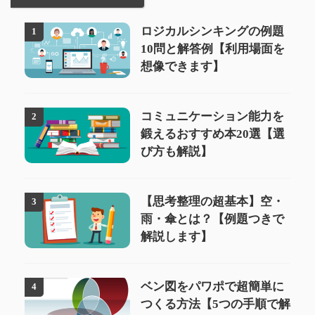
ロジカルシンキングの例題
1
10問と解答例【利用場面を
想像できます】
コミュニケーション能力を
2
鍛えるおすすめ本20選【選
び方も解説】
【思考整理の超基本】空・
3
雨・傘とは？【例題つきで
解説します】
ベン図をパワポで超簡単に
4
つくる方法【5つの手順で解