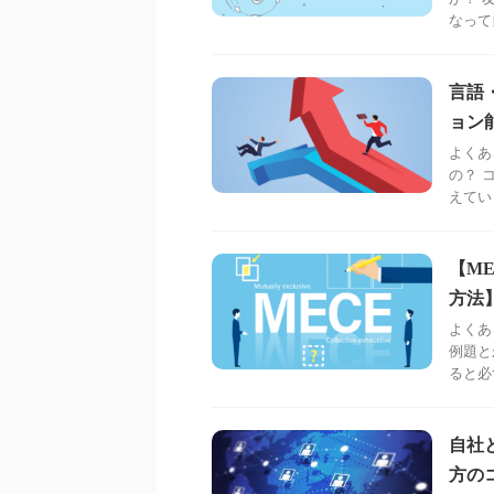
なって
言語
ョン
よくあ
の？ 
えてい
【M
方法
よくあ
例題と
ると必
自社
方の