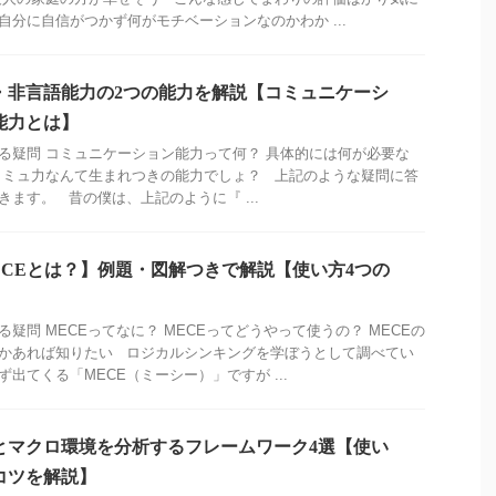
自分に自信がつかず何がモチベーションなのかわか ...
・非言語能力の2つの能力を解説【コミュニケーシ
能力とは】
る疑問 コミュニケーション能力って何？ 具体的には何が必要な
コミュ力なんて生まれつきの能力でしょ？ 上記のような疑問に答
きます。 昔の僕は、上記のように『 ...
ECEとは？】例題・図解つきで解説【使い方4つの
】
る疑問 MECEってなに？ MECEってどうやって使うの？ MECEの
かあれば知りたい ロジカルシンキングを学ぼうとして調べてい
ず出てくる「MECE（ミーシー）」ですが ...
とマクロ環境を分析するフレームワーク4選【使い
コツを解説】