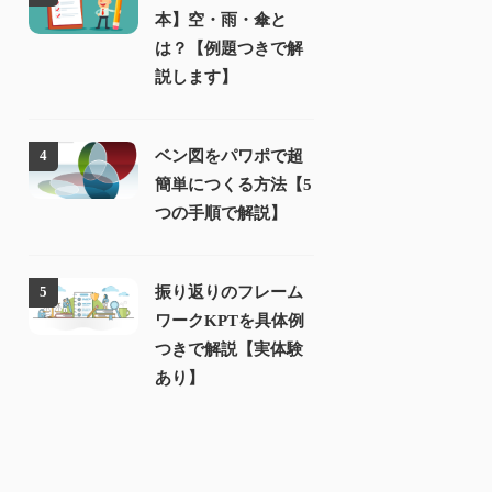
本】空・雨・傘と
は？【例題つきで解
説します】
ベン図をパワポで超
4
簡単につくる方法【5
つの手順で解説】
振り返りのフレーム
5
ワークKPTを具体例
つきで解説【実体験
あり】