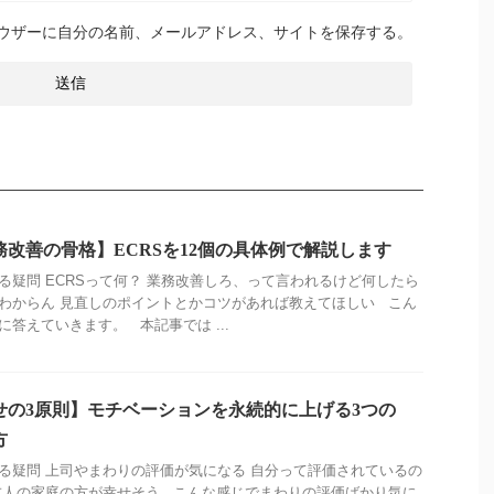
ウザーに自分の名前、メールアドレス、サイトを保存する。
務改善の骨格】ECRSを12個の具体例で解説します
る疑問 ECRSって何？ 業務改善しろ、って言われるけど何したら
わからん 見直しのポイントとかコツがあれば教えてほしい こん
に答えていきます。 本記事では ...
せの3原則】モチベーションを永続的に上げる3つの
方
る疑問 上司やまわりの評価が気になる 自分って評価されているの
友人の家庭の方が幸せそう こんな感じでまわりの評価ばかり気に