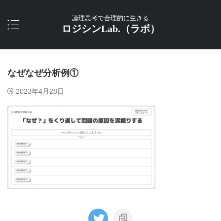
論理思考で合理的に生きる
ロジシンLab.（ラボ）
なぜなぜ分析例①
2023年4月28日