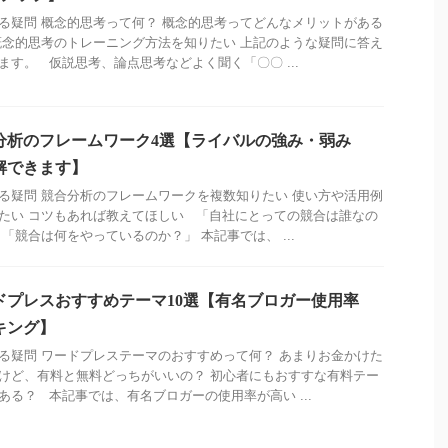
る疑問 概念的思考って何？ 概念的思考ってどんなメリットがある
概念的思考のトレーニング方法を知りたい 上記のような疑問に答え
ます。 仮説思考、論点思考などよく聞く「〇〇 ...
分析のフレームワーク4選【ライバルの強み・弱み
解できます】
る疑問 競合分析のフレームワークを複数知りたい 使い方や活用例
たい コツもあれば教えてほしい 「自社にとっての競合は誰なの
 「競合は何をやっているのか？」 本記事では、 ...
ドプレスおすすめテーマ10選【有名ブロガー使用率
キング】
る疑問 ワードプレステーマのおすすめって何？ あまりお金かけた
けど、有料と無料どっちがいいの？ 初心者にもおすすな有料テー
ある？ 本記事では、有名ブロガーの使用率が高い ...