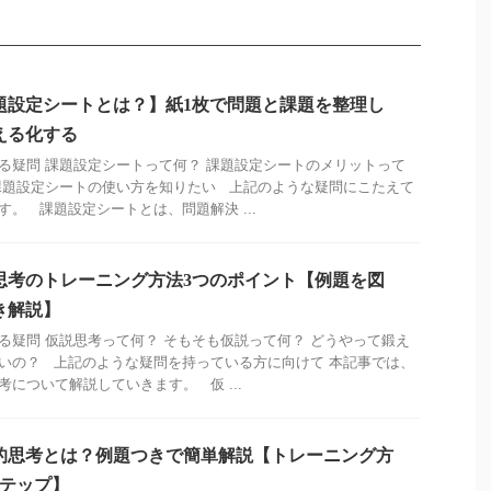
題設定シートとは？】紙1枚で問題と課題を整理し
える化する
る疑問 課題設定シートって何？ 課題設定シートのメリットって
課題設定シートの使い方を知りたい 上記のような疑問にこたえて
す。 課題設定シートとは、問題解決 ...
思考のトレーニング方法3つのポイント【例題を図
き解説】
る疑問 仮説思考って何？ そもそも仮説って何？ どうやって鍛え
いの？ 上記のような疑問を持っている方に向けて 本記事では、
考について解説していきます。 仮 ...
的思考とは？例題つきで簡単解説【トレーニング方
ステップ】