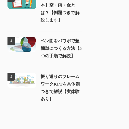
本】空・雨・傘と
は？【例題つきで解
説します】
ベン図をパワポで超
4
簡単につくる方法【5
つの手順で解説】
振り返りのフレーム
5
ワークKPTを具体例
つきで解説【実体験
あり】