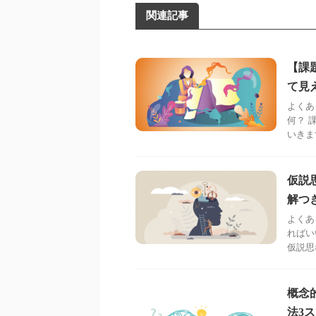
関連記事
【課
て見
よくあ
何？ 
いきま
仮説
解つ
よくあ
ればい
仮説思
概念
法3