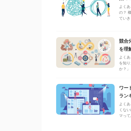
よくあ
の？ 
ていき
競合
を理
よくあ
を知り
か？」
ワー
ラン
よくあ
くない
マって