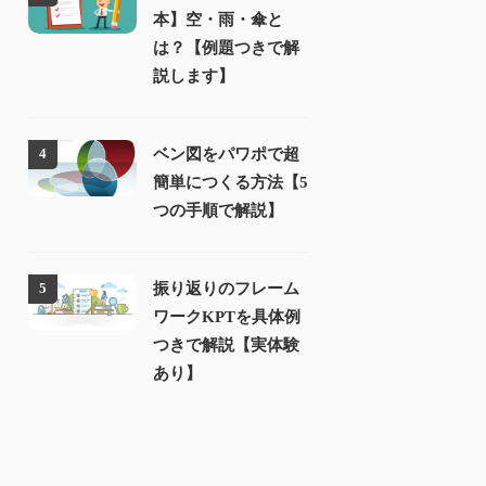
本】空・雨・傘と
は？【例題つきで解
説します】
ベン図をパワポで超
4
簡単につくる方法【5
つの手順で解説】
振り返りのフレーム
5
ワークKPTを具体例
つきで解説【実体験
あり】