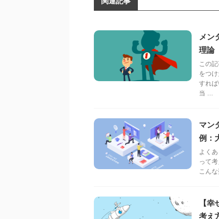
関連記事
メン
理論
この記
をつけ
すれば
当 ...
マン
例：
よくあ
って考
こんな
【幸
考え