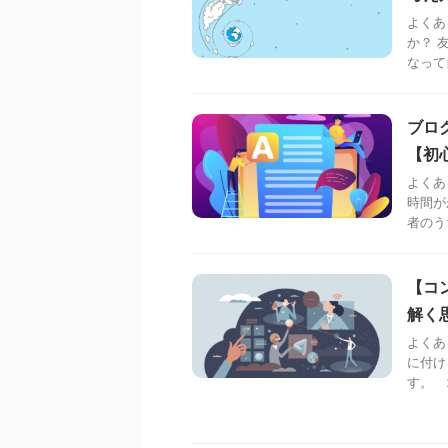
よくあ
か？ 
なって
ブロ
【初
よくあ
時間が
者のう
【コ
解く
よくあ
に付け
す。 