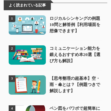
よく読まれている記事
ロジカルシンキングの例題
1
10問と解答例【利用場面を
想像できます】
コミュニケーション能力を
2
鍛えるおすすめ本20選【選
び方も解説】
【思考整理の超基本】空・
3
雨・傘とは？【例題つきで
解説します】
ベン図をパワポで超簡単に
4