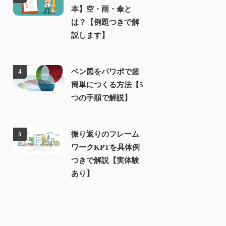
本】空・雨・傘と
は？【例題つきで解
説します】
ベン図をパワポで超
4
簡単につくる方法【5
つの手順で解説】
振り返りのフレーム
5
ワークKPTを具体例
つきで解説【実体験
あり】