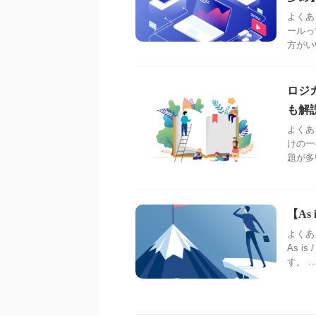
よくあ
ールっ
方がい
ロジ
も解
よくあ
けの一
題が多
【As
よくある
As 
す。 ..