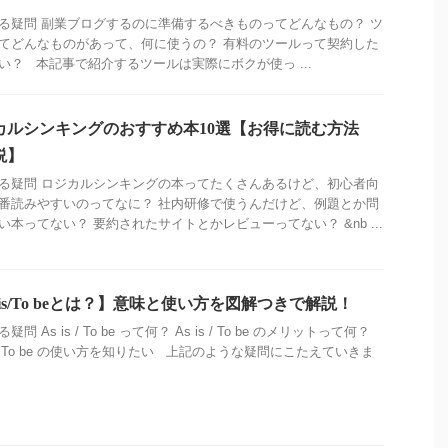
る疑問 副業ブログするのに準備するべきものってどんなもの？ ツ
てどんなものがあって、何に使うの？ 有料のツールって契約した
い？ 本記事で紹介するツールは実際にボクが使っ ...
カルシンキングのおすすめ本10選【お得に読む方法
説】
る疑問 ロジカルシンキングの本ってたくさんあるけど、初心者向
番読みやすいのってなに？ 社内研修で使うんだけど、例題とか問
い本ってない？ 要約されたサイトとかレビューってない？ &nb ...
 is/To beとは？】意味と使い方を図解つきで解説！
疑問 As is / To be って何？ As is / To be のメリットって何？
is / To be の使い方を知りたい 上記のような疑問にこたえていきま
.