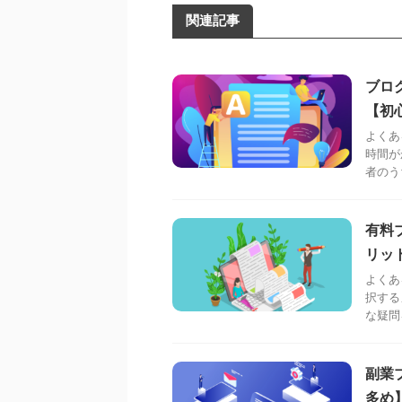
関連記事
ブロ
【初
よくあ
時間が
者のう
有料
リッ
よくあ
択する
な疑問
副業
多め