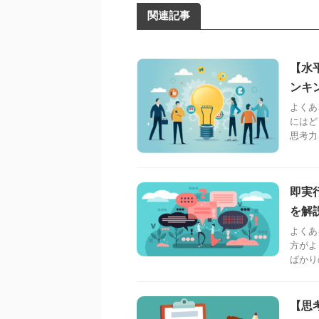
関連記事
【水
ンキ
よくあ
にはど
思考力
即実
を解
よくあ
方がよ
ばかり
【思