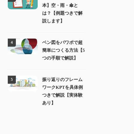
本】空・雨・傘と
は？【例題つきで解
説します】
ベン図をパワポで超
4
簡単につくる方法【5
つの手順で解説】
振り返りのフレーム
5
ワークKPTを具体例
つきで解説【実体験
あり】