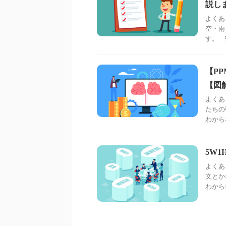
説し
よくあ
空・雨
す。 
【P
【図
よくあ
たちの
わから
5W
よくあ
文とか
わから