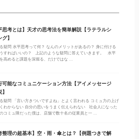
平思考とは】天才の思考法を簡単解説【ラテラルシ
ング】
る疑問 水平思考って何？ なんのメリットがあるの？ 身に付ける
うすればいいの？ 上記のような疑問に答えていきます。 水平
を高めると課題を深堀る、だけではな ...
行可能なコミュニケーション方法【アイメッセージ
説】
る疑問 「言い方きついですよね」とよく言われる コミュ力の上げ
くわからない 自分の思いをうまく伝えられない 社会人になった
のコミュ障だった僕は、店舗で数十名の従業員と一 ...
考整理の超基本】空・雨・傘とは？【例題つきで解