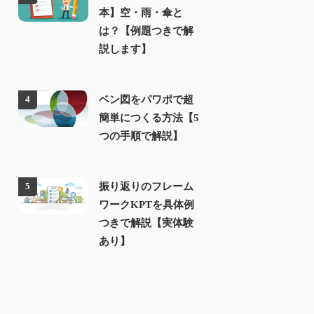
本】空・雨・傘と
は？【例題つきで解
説します】
ベン図をパワポで超
4
簡単につくる方法【5
つの手順で解説】
振り返りのフレーム
5
ワークKPTを具体例
つきで解説【実体験
あり】