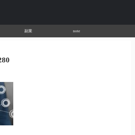
副業
note
280