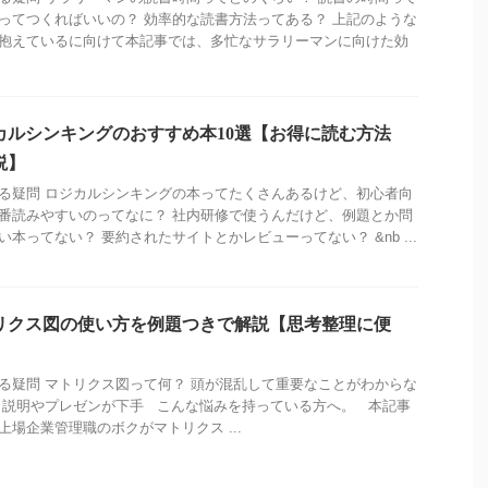
ってつくればいいの？ 効率的な読書方法ってある？ 上記のような
抱えているに向けて本記事では、多忙なサラリーマンに向けた効
カルシンキングのおすすめ本10選【お得に読む方法
説】
る疑問 ロジカルシンキングの本ってたくさんあるけど、初心者向
番読みやすいのってなに？ 社内研修で使うんだけど、例題とか問
い本ってない？ 要約されたサイトとかレビューってない？ &nb ...
リクス図の使い方を例題つきで解説【思考整理に便
る疑問 マトリクス図って何？ 頭が混乱して重要なことがわからな
 説明やプレゼンが下手 こんな悩みを持っている方へ。 本記事
上場企業管理職のボクがマトリクス ...