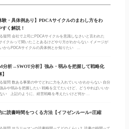
体験・具体例あり】PDCAサイクルのまわし方をわ
やすく解説！
る疑問 会社で上司にPDCAサイクルを意識しなさいと言われた
Aサイクルって聞いたことあるけどやり方がわからない イメージが
いからPDCAサイクルの具体例とか知りたい ...
PM分析→SWOT分析】強み・弱みを把握して戦略化
解】
る疑問 数ある事業の中でどれに力を入れていいかわからない 自分
強みや弱みを把握したい 戦略を立てたいけど、どうやればいいか
ない 上記のように、経営戦略を考えたいけど何か ...
的に読書時間をつくる方法【イフゼンルール×圧縮
】
る疑問 サラリーマンの読書時間ってどのくらい？ 読書の時間って