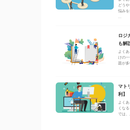
どうや
悩みを
...
ロジ
も解
よくあ
けの一
題が多
マト
利】
よくあ
くなる
では、