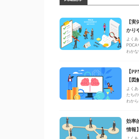
【実
かり
よくあ
PDC
わかな
【P
【図
よくあ
たちの
わから
効率
情報
よくあ