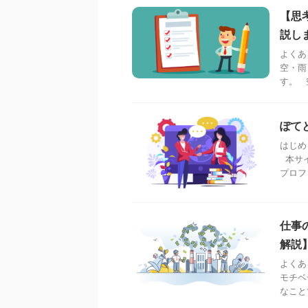
【思
説し
よくあ
空・雨
す。 
ぽて
はじめ
本サイ
プロフ
仕事
解説
よくあ
モチベ
なこと