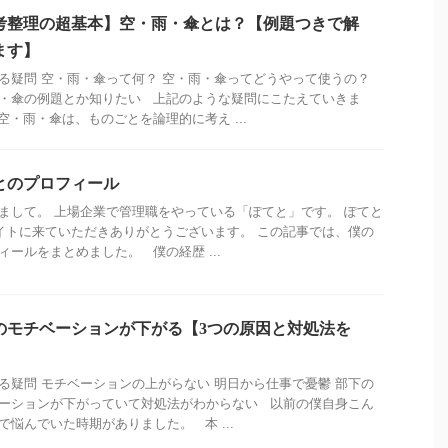
考整理の超基本】空・雨・傘とは？【例題つきで解
ます】
る疑問 空・雨・傘って何？ 空・雨・傘ってどうやって使うの？
・傘の例題とか知りたい 上記のような疑問にこたえていきま
空・雨・傘は、ものごとを論理的に考え ...
とのプロフィール
まして。 上場企業で管理職をやっている「ぽてと」です。 ぽてと
トに来ていただきありがとうございます。 この記事では、僕の
ィールをまとめました。 僕の経歴 ...
のモチベーションが下がる【3つの原因と対処法を
】
る疑問 モチベーションの上がらない 明日から仕事で憂鬱 部下の
ーションが下がっていて対処法がわからない 以前の僕自身こん
で悩んでいた時期がありました。 本 ...