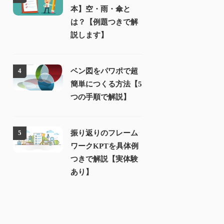
本】空・雨・傘と
は？【例題つきで解
説します】
ベン図をパワポで超
4
簡単につくる方法【5
つの手順で解説】
振り返りのフレーム
5
ワークKPTを具体例
つきで解説【実体験
あり】