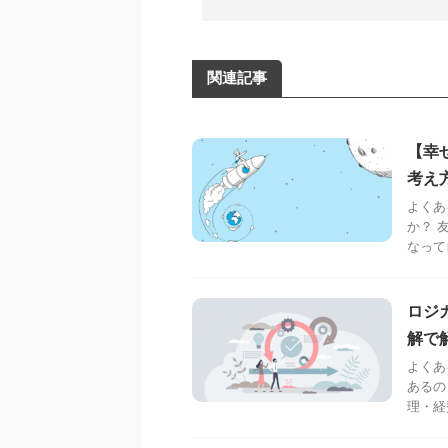
関連記事
【幸
考え
よくあ
か？ 
なって
ロジ
解で
よくあ
あるの
理・経