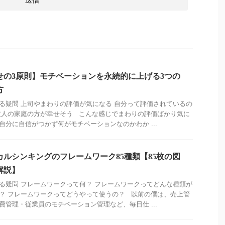
せの3原則】モチベーションを永続的に上げる3つの
方
る疑問 上司やまわりの評価が気になる 自分って評価されているの
友人の家庭の方が幸せそう こんな感じでまわりの評価ばかり気に
自分に自信がつかず何がモチベーションなのかわか ...
カルシンキングのフレームワーク85種類【85枚の図
解説】
る疑問 フレームワークって何？ フレームワークってどんな種類が
？ フレームワークってどうやって使うの？ 以前の僕は、売上管
費管理・従業員のモチベーション管理など、毎日仕 ...