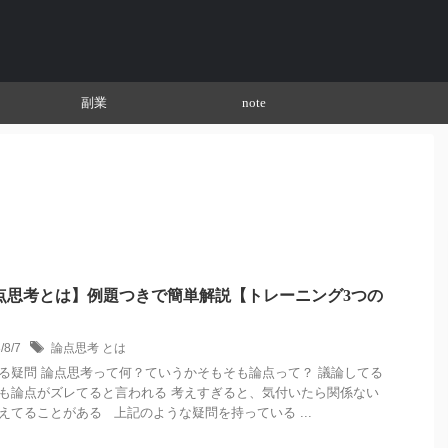
副業
note
点思考とは】例題つきで簡単解説【トレーニング3つの
】
/8/7
論点思考 とは
る疑問 論点思考って何？ていうかそもそも論点って？ 議論してる
も論点がズレてると言われる 考えすぎると、気付いたら関係ない
えてることがある 上記のような疑問を持っている ...