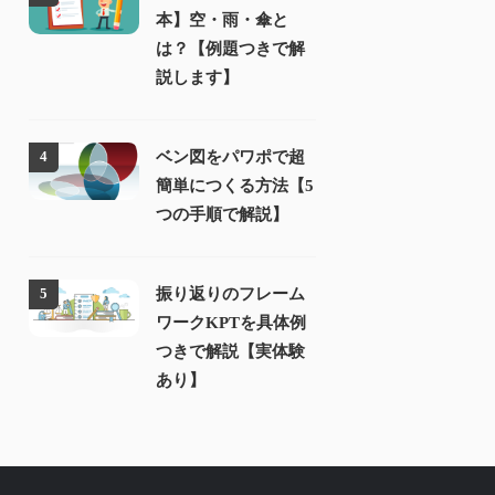
本】空・雨・傘と
は？【例題つきで解
説します】
ベン図をパワポで超
4
簡単につくる方法【5
つの手順で解説】
振り返りのフレーム
5
ワークKPTを具体例
つきで解説【実体験
あり】