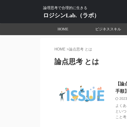
論理思考で合理的に生きる
ロジシンLab.（ラボ）
HOME
ビジネススキル
HOME
>
論点思考 とは
論点思考 とは
【論
手順
2023
よくあ
といつ
こと考