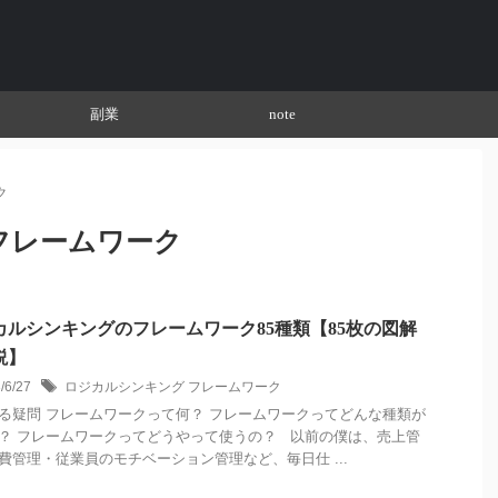
副業
note
ク
フレームワーク
カルシンキングのフレームワーク85種類【85枚の図解
説】
3/6/27
ロジカルシンキング フレームワーク
る疑問 フレームワークって何？ フレームワークってどんな種類が
？ フレームワークってどうやって使うの？ 以前の僕は、売上管
費管理・従業員のモチベーション管理など、毎日仕 ...