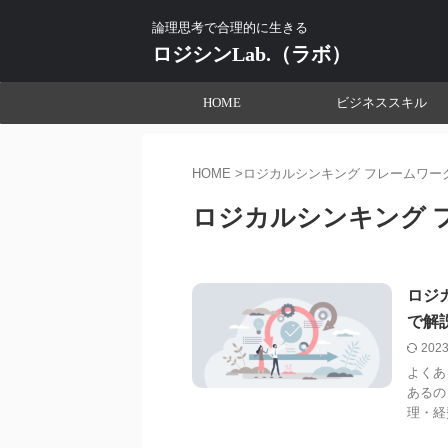
論理思考で合理的に生きる
ロジシンLab.（ラボ）
HOME
ビジネススキル
HOME
>
ロジカルシンキング フレームワー
ロジカルシンキング 
ロジ
で解
202
よくあ
あるの
理・経