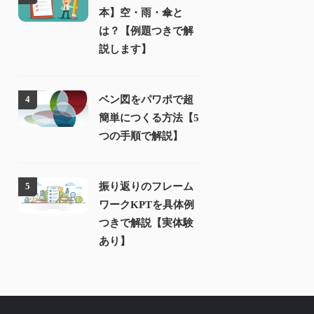
本】空・雨・傘と
は？【例題つきで解
説します】
ベン図をパワポで超
4
簡単につくる方法【5
つの手順で解説】
振り返りのフレーム
5
ワークKPTを具体例
つきで解説【実体験
あり】